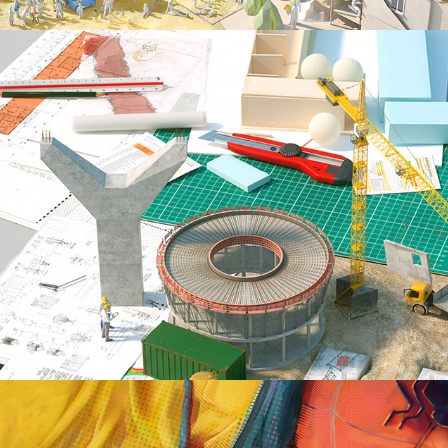
AllYouNeed
homecoming