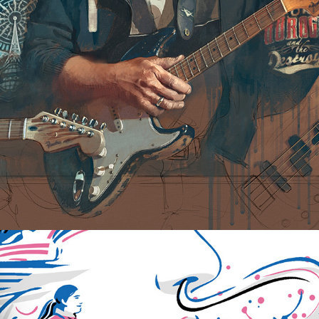
Echotones
Erkältungskümmerer